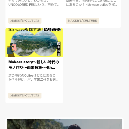
やってみないと、わからない
南米特集、次の時代のCoffeeはどこ
UNCOLORED FESという、初めての
にあるのか？ 4th wave coffeeを探す
リアルイベントを開催しました。会
旅、第一弾はパナマです。ポートラ
場となった二子玉川ガレリアには、
ンドから始まり、SFのブルーボトル
延べ12,000名ほどの人が訪れてくれ
コーヒーが牽引し、世界中に広がっ
MAKER'S/CULTURE
MAKER'S/CULTURE
ました。改めて、ありが...
た3rd...
Makers story〜新しい時代の
モノ作り〜南米特集〜4th
waveを探す旅〜
次の時代のCoffeeはどこにあるの
か？今週は、パナマ第二弾をお送り
します。 ウィレム・ブート氏が経営
する３つ目の農園「フィンカ・ソフ
ィア」は、ゲイシャに特化した農園
MAKER'S/CULTURE
です。ソフィアゲイシャ(ナチ...