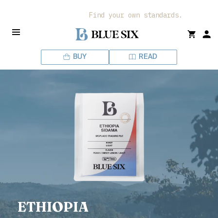
ス
Find your own standards.
キ
ッ
プ
し
BUY
READ
て
コ
ン
テ
ン
ツ
に
移
動
す
る
ETHIOPIA