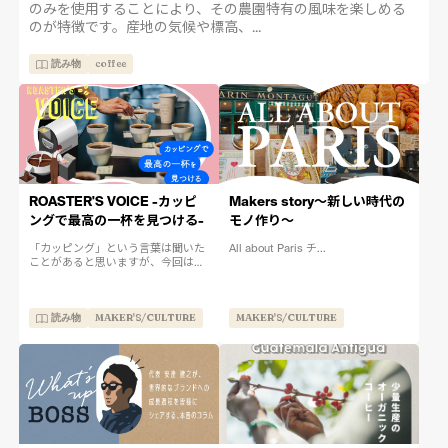
のみを使用することにより、その農園特有の風味を楽しめる
のが特徴です。産地の気候や標高、...
読み物
coffee
ROASTER'S VOICE -カッピ
Makers story〜新しい時代の
ングで最高の一杯を見つける-
モノ作り〜
「カッピング」という言葉は聞いた
All about Paris チ...
ことがあると思いますが、今回はカ
ッピングについてのリアルストーリ
ーです。 まずは基本的なカッピング
についてのおさらいです。コーヒー
読み物
MAKER'S/CULTURE
MAKER'S/CULTURE
の味や香りを評価する方法として
使...