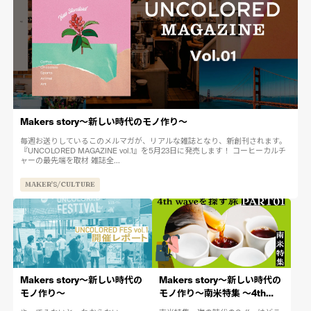
Makers story〜新しい時代のモノ作り〜
毎週お送りしているこのメルマガが、リアルな雑誌となり、新創刊されます。
『UNCOLORED MAGAZINE vol.1』を5月23日に発売します！ コーヒーカルチ
ャーの最先端を取材 雑誌全...
MAKER'S/CULTURE
Makers story〜新しい時代の
Makers story〜新しい時代の
モノ作り〜
モノ作り〜南米特集 〜4th
waveを探す旅〜