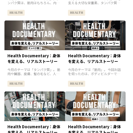
ンパク質は、筋肉はもちろん、内臓
支える大切な栄養素、タンパク質。
や皮膚、髪まで、私たちの体の多く
筋肉はもちろん、内臓や皮膚、髪ま
をつくる大切な栄養素です。ここま
で、私たちの体はほとんどタンパク
HEALTH
HEALTH
で「プロテニス選手のタンパク質の
質でできています。先週は試合で遠
意識」、「BLUE SIXのプロテ...
征中のプロテニス選手に「どうタ
ン...
Health Documentary：身体
Health Documentary：身体
を変える、リアルストーリー
を変える、リアルストーリー
今月のテーマは「タンパク質」。 筋
今月のテーマは「筋肉」。 今回お話
肉や臓器、皮膚、髪の毛など、人の
を伺ったのは、ボディビルダーであ
身体をつくる基盤となるタンパク
りフリーアナウンサー（元FM
質。不足すると筋肉量や代謝の低
FUJI）、そして一児の母という3つの
HEALTH
HEALTH
下、免疫力の低下につながり、十分
顔を持つ森川真帆(まほ)さん。今年7
に摂ると身体づくりや美容、メンタ
月、日本最大のボディビル...
ル面...
Health Documentary：身体
Health Documentary：身体
を変える、リアルストーリー
を変える、リアルストーリー