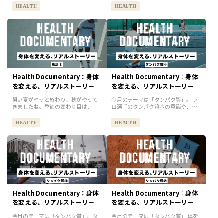
まさに健康のベースです。現在、
整う ・免疫力が高まる ・肌がきれい
HEALTH
HEALTH
Health documentary担当の私・西
になる ・気分や集中力が安定する
口（30歳女性）は...
と、いいことづくめ。腸はまさ...
Health Documentary：身体
Health Documentary：身体
を変える、リアルストーリー
を変える、リアルストーリー
暑い夏がやっと終わり、秋がやって
今月のテーマは「タンパク質」。 プ
きましたね。季節の変わり目は、気
ロ選手のタンパク質への意識や、
温や生活リズムの変化で体調を崩し
BLUE SIXのプロテイン開発秘話など
やすい時期。特に腸の乱れは、体調
をお届けしてきましたが、今回はそ
HEALTH
HEALTH
やメンタル、パフォーマンスにも大
の最終回。実際に1ヶ月間“タンパク
きく影響するといわれています。
質を意識して摂ってみたら...
と...
Health Documentary：身体
Health Documentary：身体
を変える、リアルストーリー
を変える、リアルストーリー
今月のテーマは「タンパク質」。タ
今月のテーマは「タンパク質」 体を