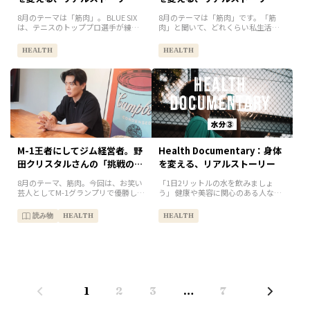
8月のテーマは「筋肉」。 BLUE SIX
8月のテーマは「筋肉」です。「筋
は、テニスのトッププロ選手が練習
肉」と聞いて、どれくらい私生活と
やトレーニングを行う施設「BLUE
関係があると思いますか？実は、驚
SIX TRAINING CLUB」を運営してい
くほど密接なんです。今月から
HEALTH
HEALTH
ます。今月は、スポーツ選手にとっ
Health Documentaryを担当する
ての...
BLUE SIX TRA...
M-1王者にしてジム経営者。野
Health Documentary：身体
田クリスタルさんの「挑戦の哲
を変える、リアルストーリー
学」
8月のテーマ、筋肉。今回は、お笑い
「1日2リットルの水を飲みましょ
芸人としてM-1グランプリで優勝しな
う」 健康や美容に関心のある人な
がら、マッチョ芸人としても知ら
ら、一度は耳にしたことがあるフレ
れ、さらにゲーム開発やジム経営に
ーズかもしれません。実はこの数
読み物
HEALTH
HEALTH
も挑戦する、異色のマルチプレイヤ
字、単なる目安ではなく「体重×約
ー・野田クリスタルさんにインタ...
40ml」という計算式から導き出さ
れ...
1
2
3
…
7