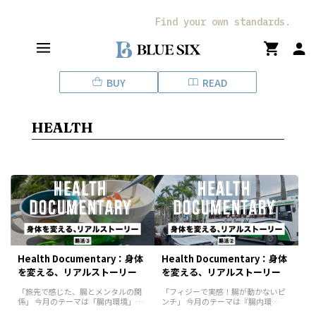
ス
キ
Find your own standards.
ッ
プ
し
BUY
READ
て
コ
ン
HEALTH
テ
ン
ツ
に
移
動
す
る
Health Documentary：身体
Health Documentary：身体
を変える、リアルストーリー
を変える、リアルストーリー
「旅先で感じた、腸とメンタルの関
「フィジーで実感！腸が動かないピ
係」 今月のテーマは「腸内環境」。
ンチ」 今月のテーマは『腸内環
腸が整うと、体も心も調子が整う。
境』。腸の調子がいいと、 ・便通が