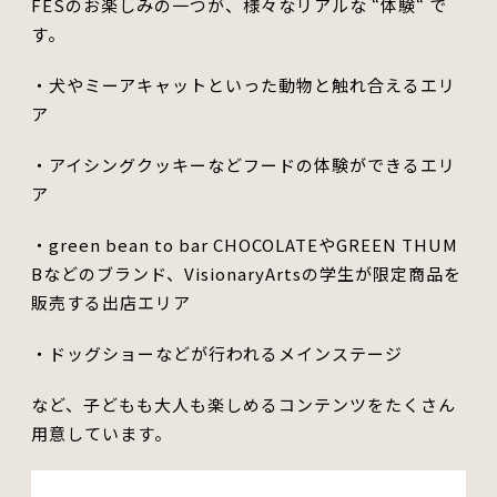
FESのお楽しみの一つが、様々な
リアル
な “体験“ で
す。
・犬やミーアキャットといった動物と
触れ合える
エリ
ア
・アイシングクッキー
など
フードの体験ができるエリ
ア
・green bean to bar CHOCOLATEや
GREEN THUM
B
などのブランド、VisionaryArtsの学生が限定商品を
販売する出店エリア
・ドッ
グ
ショーなどが行われるメインステージ
など、子どもも大人も楽しめるコンテンツを
たくさん
用意しています。