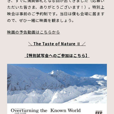
き、すでに満員御礼となる回が出てきました（応募い
ただいた皆さま、ありがとうございます！）。
特別上
映会は事前のご予約制です。当日は僕も
会場
に居ます
ので、ぜひ一緒に映画を観ましょう。
映画の予告動画はこちらから
＼ The Taste of Nature Ⅱ ／
【特別試写会へのご参加はこちら】