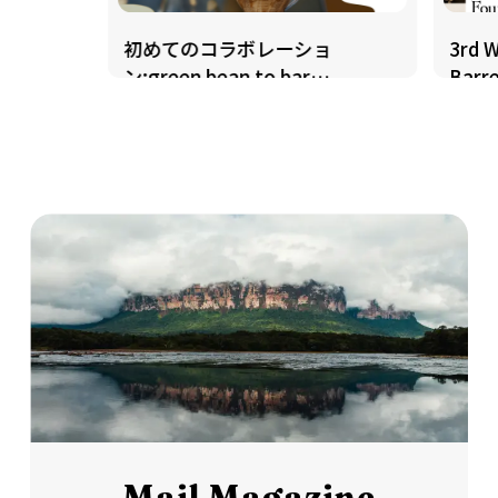
初めてのコラボレーショ
3rd W
ン:green bean to bar
Barre
CHOCOLATE
Mail Magazine