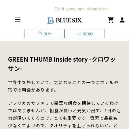
ス
キ
Find your own standards.
ッ
プ
し
BUY
READ
て
コ
ン
テ
GREEN THUMB Inside story -クロワッ
ン
ツ
サン-
に
移
世界中を旅していて、気になる
こと
の一つにホテルや
動
宿での朝食があります。
す
る
アフリカの
サファリで
豪華な朝食を期待している
わけ
ではありませんが、朝食が良いと元気が出て、1日の活
力が湧いて
く
るので、とても重要です。質素で品数も
少なくて
よ
いので、クオリティを上げられないか、と