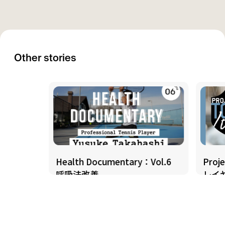
Other stories
Health Documentary：Vol.6
Pro
呼吸法改善
レイ