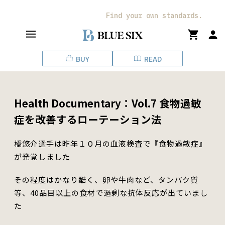
ス
キ
Find your own standards.
ッ
プ
し
BUY
READ
て
コ
ン
テ
Health Documentary：Vol.7 食物過敏
ン
ツ
症を改善するローテーション法
に
移
橋悠介選手は昨年１０月の血液検査で『食物過敏症』
動
が発覚しました
す
る
その程度はかなり酷く、卵や牛肉など、タンパク質
等、40品目以上の食材で過剰な抗体反応が出ていまし
た