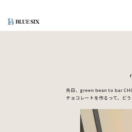
ス
キ
ッ
プ
し
て
コ
ン
テ
ン
ツ
に
移
動
先日、green bean to ba
す
チョコレートを作るって、どう
る