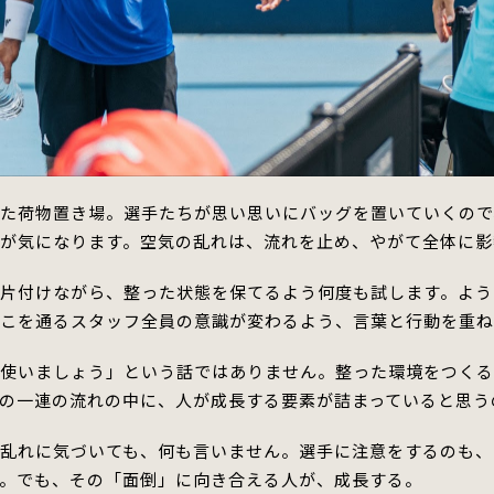
けた荷物置き場。
選手たちが思い思いにバッグを置いていくので
が気になります。
空気の
乱れ
は、流れを止め、やがて全体に影
に片付けながら、整った状態を保てるよう何度も試します。
よう
そこを通るスタッフ全員の意識が変わるよう、言葉と行動を重ね
に使いましょう」という話ではありません。
整った環境をつく
の一連の流れの中に、人が成長する要素が詰まっていると思う
の乱れに気づいても、何も言いません。
選手に注意
を
するのも、
。
でも、その
「面倒」に向き合える
人が、成長する。