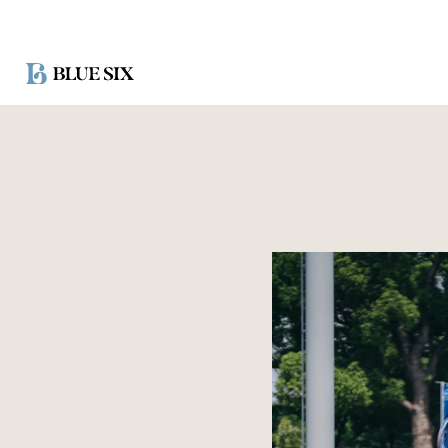
ス
キ
ッ
プ
し
て
コ
ン
テ
ン
ツ
に
移
動
す
る