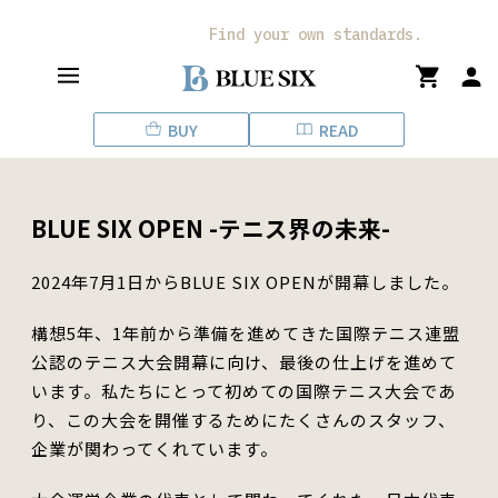
ス
キ
Find your own standards.
ッ
プ
し
BUY
READ
て
コ
ン
テ
BLUE SIX OPEN -テニス界の未来-
ン
ツ
に
2024年7月1日からBLUE SIX OPENが開幕しました。
移
動
構想5年、1年前から準備を進めてきた国際テニス連盟
す
公認のテニス大会開幕に向け、最後の仕上げを進めて
る
います。
私たちにとって初めての国際テニス大会であ
り、この大会を開催するためにたくさんのスタッフ、
企業が関わってくれています。