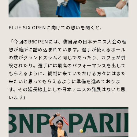
BLUE SIX OPENに向けての想いを聞くと、
「今回のB6OPENには
、
僕自身の日本テニス大会の理
想が随所に詰め込まれています。選手が使えるボール
の数が
グランドスラム
と同じであったり、カフェが併
設されたり
。
選手には最高のパフォーマンスを出して
もらえるように、観戦に来て
いただ
ける方々にはまた
来たいと思ってもらえるように準備を進めておりま
す。その延長線
上
にしか日本テニスの発展はないと思
います」