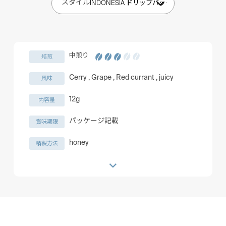
スタイル
中煎り
焙煎
Cerry , Grape , Red currant , juicy
風味
12g
内容量
パッケージ記載
賞味期限
honey
精製方法
INDONESIA Gayo
産地
SESONGOT FARM , Aulia Kahfi
生産者
1300~1600m
標高