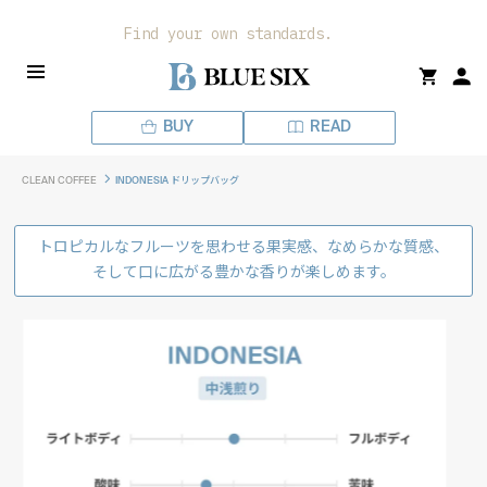
ス
Find your own standards.
キ
ッ
プ
し
BUY
READ
て
コ
CLEAN COFFEE
INDONESIA ドリップバッグ
ン
テ
ン
トロピカルなフルーツを思わせる果実感、なめらかな質感、
ツ
そして口に広がる豊かな香りが楽しめます。
に
移
動
す
る