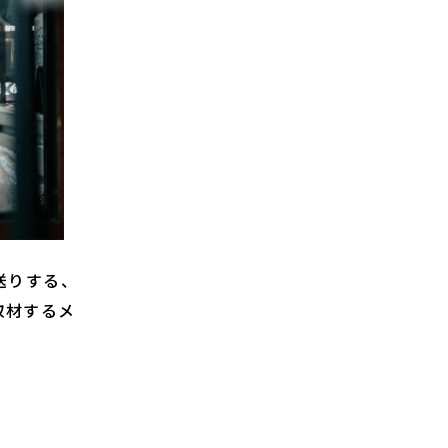
お送りする、
取材するメ