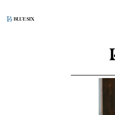
ス
キ
ッ
プ
し
て
コ
ン
テ
ン
ツ
に
移
動
す
る