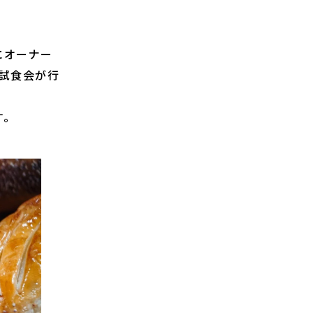
にオーナー
試食会が行
す。