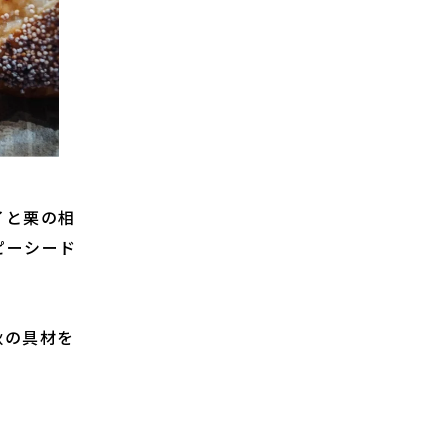
イと栗の相
ピーシード
秋の具材を
。