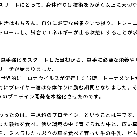
スリートにとって、身体作りは技術をみがく以上に大切
生活はもちろん、自分に必要な栄養をいつ摂り、トレー
トロールし、試合でエネルギーが出る状態にすることが
年に選手強化をスタートした当初から、選手に必要な栄養や
サーチが始まりました。
年、世界的にコロナウイルスが流行した当時、トーナメント
的にプレイヤー達は身体作りに励む期間となりました。
 SIXのプロテイン開発を本格化させたのです。
わったのは、主原料のプロテイン。ということは牛です
った穀物を食べ、狭い環境の中で育てられた牛と、広い
ら、ミネラルたっぷりの草を食べて育った牛の牛乳、ど