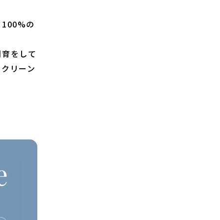
100%の
飼育をして
はクリーン