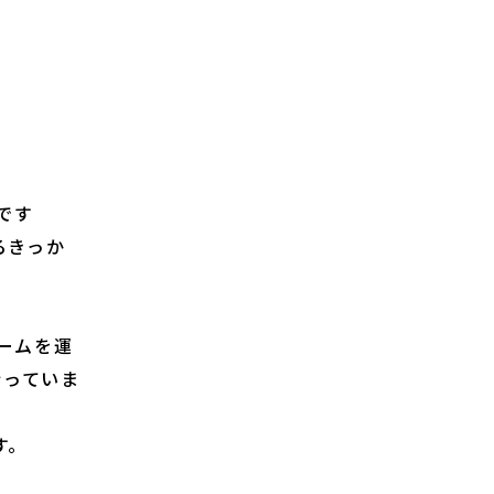
です
るきっか
ームを運
行っていま
す。