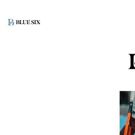
ス
キ
ッ
プ
し
て
コ
ン
テ
ン
ツ
に
移
動
す
る