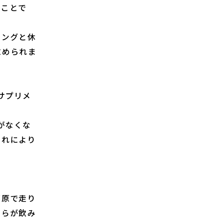
なことで
ニングと休
求められま
サプリメ
がなくな
それにより
。
草原で走り
ちらが飲み